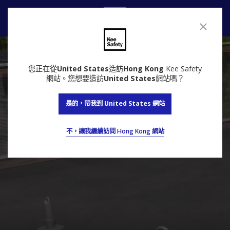
聯絡方式
您正在從
United States
造訪
Hong Kong
Kee Safety
網站。您想要造訪
United States
網站嗎？
是的，帶我到 United States 網站
不，讓我繼續訪問 Hong Kong 網站