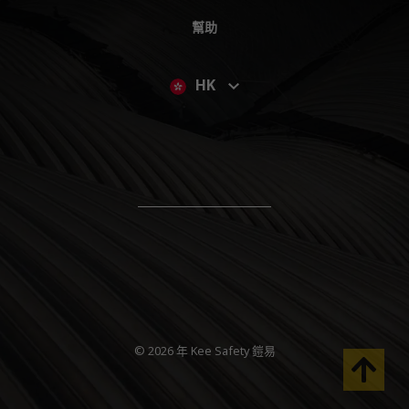
幫助
HK
© 2026 年 Kee Safety 鎧易