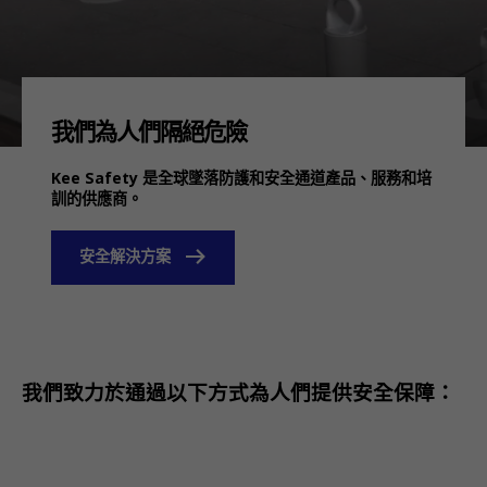
我們為人們隔絕危險
Kee Safety 是全球墜落防護和安全通道產品、服務和培
訓的供應商。
安全解決方案
我們致力於通過以下方式為人們提供安全保障：